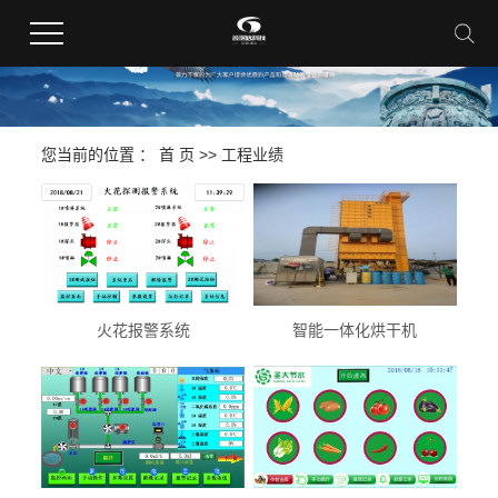
您当前的位置 ：
首 页
>>
工程业绩
火花报警系统
智能一体化烘干机