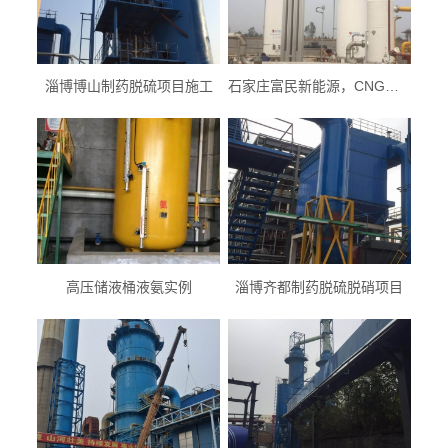
淄博博山制药脱硫项目施工
石家庄富民新能源，CNG气化站施工现场
高压储液桶液氨实例
淄博齐都制药脱硫脱硝项目